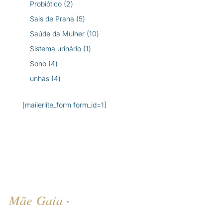
2
Probiótico
2
produtos
5
Sais de Prana
5
produtos
10
Saúde da Mulher
10
produtos
1
Sistema urinário
1
produto
4
Sono
4
produtos
4
unhas
4
produtos
[mailerlite_form form_id=1]
Mãe Gaia
·