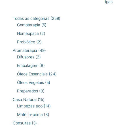
259
Todas as categorias
259
5
produtos
Gemoterapia
5
produtos
2
Homeopatia
2
produtos
2
Probiótico
2
produtos
49
Aromaterapia
49
2
produtos
Difusores
2
produtos
8
Embalagem
8
produtos
24
Óleos Essenciais
24
produtos
5
Óleos Vegetais
5
produtos
8
Preparados
8
produtos
15
Casa Natural
15
produtos
14
Limpezas eco
14
produtos
8
Matéria-prima
8
produtos
3
Consultas
3