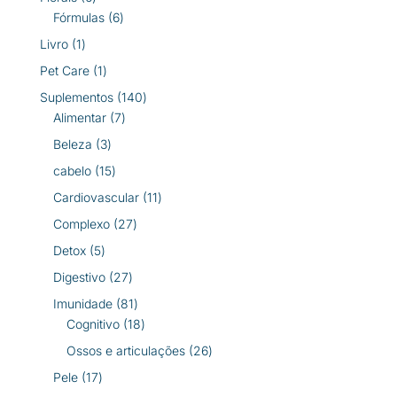
produtos
6
Fórmulas
6
produtos
1
Livro
1
produto
1
Pet Care
1
produto
140
Suplementos
140
7
produtos
Alimentar
7
produtos
3
Beleza
3
produtos
15
cabelo
15
produtos
11
Cardiovascular
11
produtos
27
Complexo
27
produtos
5
Detox
5
produtos
27
Digestivo
27
produtos
81
Imunidade
81
produtos
18
Cognitivo
18
produtos
26
Ossos e articulações
26
produtos
17
Pele
17
produtos