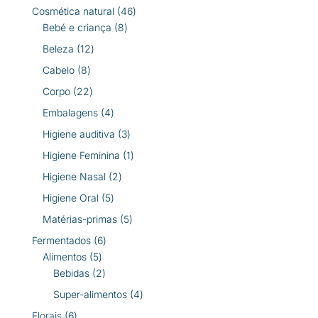
produtos
46
Cosmética natural
46
8
produtos
Bebé e criança
8
produtos
12
Beleza
12
produtos
8
Cabelo
8
produtos
22
Corpo
22
produtos
4
Embalagens
4
produtos
3
Higiene auditiva
3
produtos
1
Higiene Feminina
1
produto
2
Higiene Nasal
2
produtos
5
Higiene Oral
5
produtos
5
Matérias-primas
5
produtos
6
Fermentados
6
5
produtos
Alimentos
5
produtos
2
Bebidas
2
produtos
4
Super-alimentos
4
produtos
6
Florais
6