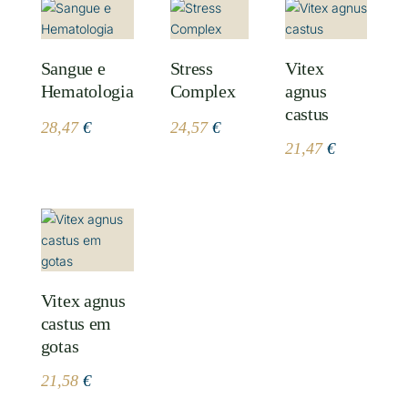
Sangue e
Stress
Vitex
Hematologia
Complex
agnus
castus
28,47
€
24,57
€
21,47
€
Vitex agnus
castus em
gotas
21,58
€