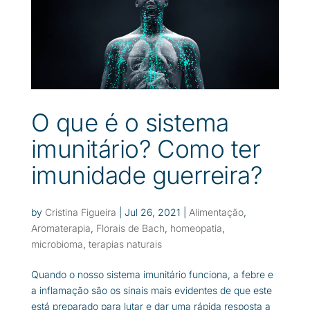
O que é o sistema
imunitário? Como ter
imunidade guerreira?
by
Cristina Figueira
|
Jul 26, 2021
|
Alimentação
,
Aromaterapia
,
Florais de Bach
,
homeopatia
,
microbioma
,
terapias naturais
Quando o nosso sistema imunitário funciona, a febre e
a inflamação são os sinais mais evidentes de que este
está preparado para lutar e dar uma rápida resposta a