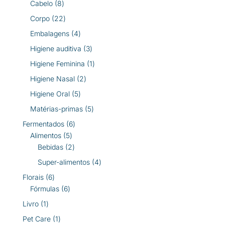
8
Cabelo
8
produtos
22
Corpo
22
produtos
4
Embalagens
4
produtos
3
Higiene auditiva
3
produtos
1
Higiene Feminina
1
produto
2
Higiene Nasal
2
produtos
5
Higiene Oral
5
produtos
5
Matérias-primas
5
produtos
6
Fermentados
6
5
produtos
Alimentos
5
produtos
2
Bebidas
2
produtos
4
Super-alimentos
4
produtos
6
Florais
6
produtos
6
Fórmulas
6
produtos
1
Livro
1
produto
1
Pet Care
1