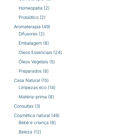
produtos
2
Homeopatia
2
produtos
2
Probiótico
2
produtos
49
Aromaterapia
49
2
produtos
Difusores
2
produtos
8
Embalagem
8
produtos
24
Óleos Essenciais
24
produtos
5
Óleos Vegetais
5
produtos
8
Preparados
8
produtos
15
Casa Natural
15
produtos
14
Limpezas eco
14
produtos
8
Matéria-prima
8
produtos
3
Consultas
3
produtos
46
Cosmética natural
46
8
produtos
Bebé e criança
8
produtos
12
Beleza
12
produtos