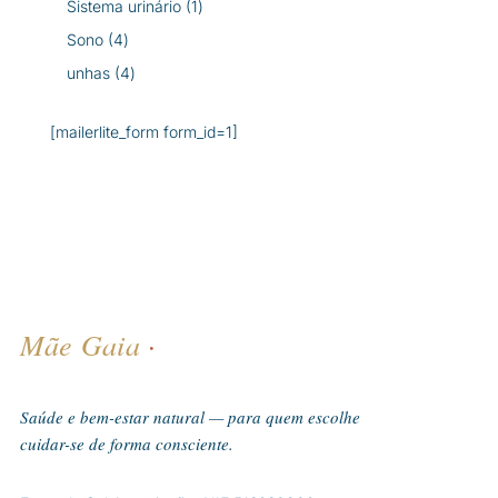
1
Sistema urinário
1
produto
4
Sono
4
produtos
4
unhas
4
produtos
[mailerlite_form form_id=1]
Mãe Gaia
·
Saúde e bem-estar natural — para quem escolhe
cuidar-se de forma consciente.