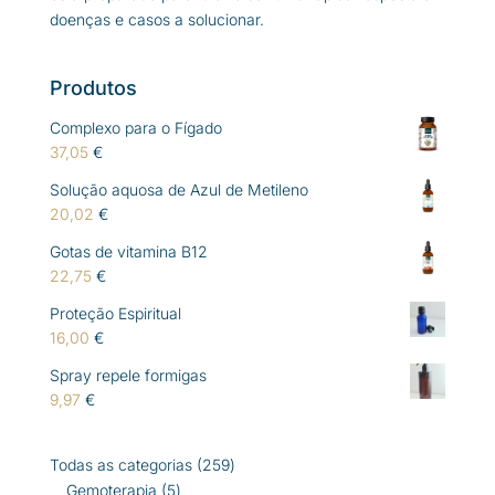
doenças e casos a solucionar.
Produtos
Complexo para o Fígado
37,05
€
Solução aquosa de Azul de Metileno
20,02
€
Gotas de vitamina B12
22,75
€
Proteção Espiritual
16,00
€
Spray repele formigas
9,97
€
259
Todas as categorias
259
5
produtos
Gemoterapia
5