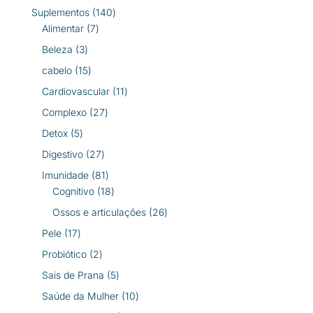
produto
140
Suplementos
140
7
produtos
Alimentar
7
produtos
3
Beleza
3
produtos
15
cabelo
15
produtos
11
Cardiovascular
11
produtos
27
Complexo
27
produtos
5
Detox
5
produtos
27
Digestivo
27
produtos
81
Imunidade
81
produtos
18
Cognitivo
18
produtos
26
Ossos e articulações
26
produtos
17
Pele
17
produtos
2
Probiótico
2
produtos
5
Sais de Prana
5
produtos
10
Saúde da Mulher
10
produtos