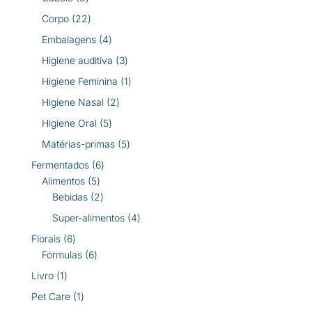
produtos
22
Corpo
22
produtos
4
Embalagens
4
produtos
3
Higiene auditiva
3
produtos
1
Higiene Feminina
1
produto
2
Higiene Nasal
2
produtos
5
Higiene Oral
5
produtos
5
Matérias-primas
5
produtos
6
Fermentados
6
5
produtos
Alimentos
5
produtos
2
Bebidas
2
produtos
4
Super-alimentos
4
produtos
6
Florais
6
produtos
6
Fórmulas
6
produtos
1
Livro
1
produto
1
Pet Care
1
produto