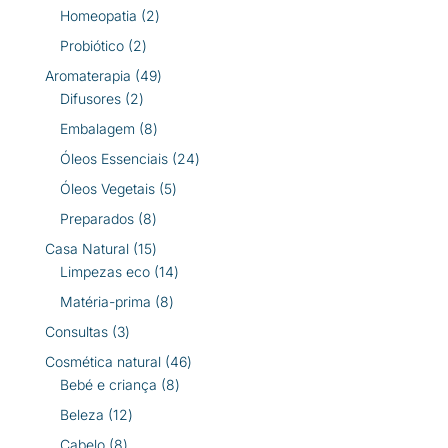
produtos
2
Homeopatia
2
produtos
2
Probiótico
2
produtos
49
Aromaterapia
49
2
produtos
Difusores
2
produtos
8
Embalagem
8
produtos
24
Óleos Essenciais
24
produtos
5
Óleos Vegetais
5
produtos
8
Preparados
8
produtos
15
Casa Natural
15
produtos
14
Limpezas eco
14
produtos
8
Matéria-prima
8
produtos
3
Consultas
3
produtos
46
Cosmética natural
46
8
produtos
Bebé e criança
8
produtos
12
Beleza
12
produtos
8
Cabelo
8