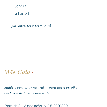
produto
4
Sono
4
produtos
4
unhas
4
produtos
[mailerlite_form form_id=1]
Mãe Gaia
·
Saúde e bem-estar natural — para quem escolhe
cuidar-se de forma consciente.
Fonte do Sul Associação, NIF 513930809