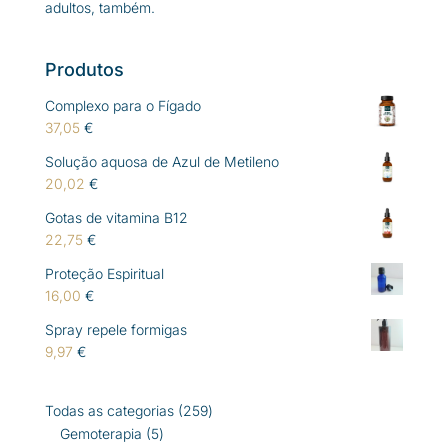
adultos, também.
Produtos
Complexo para o Fígado
37,05
€
Solução aquosa de Azul de Metileno
20,02
€
Gotas de vitamina B12
22,75
€
Proteção Espiritual
16,00
€
Spray repele formigas
9,97
€
259
Todas as categorias
259
5
produtos
Gemoterapia
5