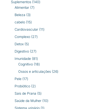
140
Suplementos
140
7
produtos
Alimentar
7
produtos
3
Beleza
3
produtos
15
cabelo
15
produtos
11
Cardiovascular
11
produtos
27
Complexo
27
produtos
5
Detox
5
produtos
27
Digestivo
27
produtos
81
Imunidade
81
produtos
18
Cognitivo
18
produtos
26
Ossos e articulações
26
produtos
17
Pele
17
produtos
2
Probiótico
2
produtos
5
Sais de Prana
5
produtos
10
Saúde da Mulher
10
produtos
1
Sistema urinário
1