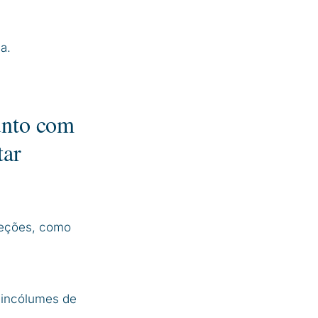
a.
unto com
tar
creções, como
m incólumes de