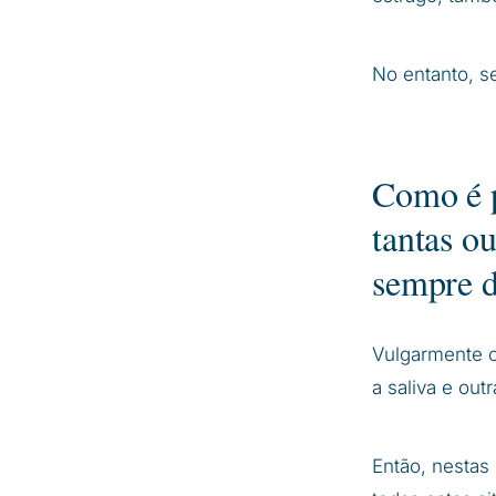
No entanto, s
Como é p
tantas o
sempre 
Vulgarmente c
a saliva e out
Então, nestas