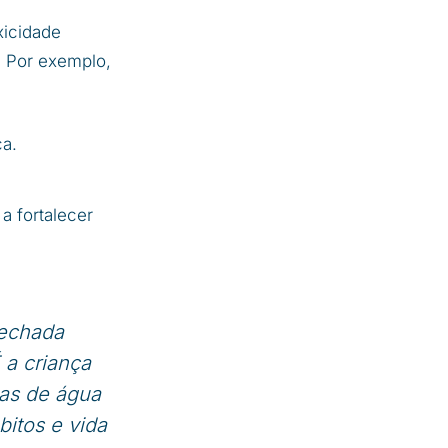
xicidade
. Por exemplo,
ça.
a fortalecer
fechada
 a criança
ças de água
itos e vida