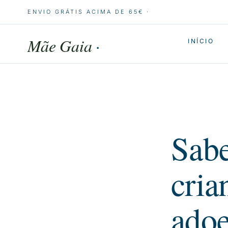
ENVIO GRÁTIS ACIMA DE 65€ ·
Mãe Gaia
·
INÍCIO
Sabe
cria
ado