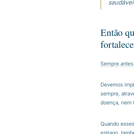
saudávei
Então qu
fortalec
Sempre antes 
Devemos imple
sempre, atrav
doença, nem 
Quando esses 
estrago, també