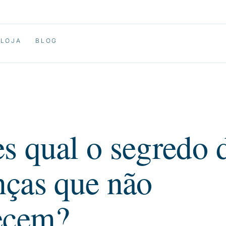
LOJA
BLOG
s qual o segredo 
nças que não
ecem?