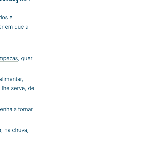
dos e
iar em que a
impezas
, quer
alimentar,
 lhe serve, de
enha a tornar
e, na chuva,