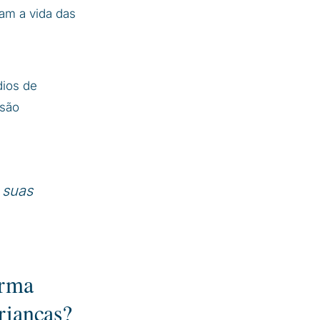
lam a vida das
dios de
 são
 suas
orma
rianças?