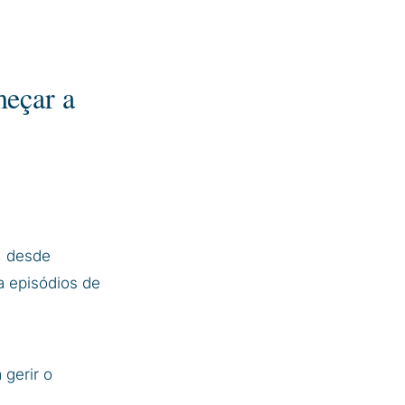
meçar a
, desde
a episódios de
 gerir o