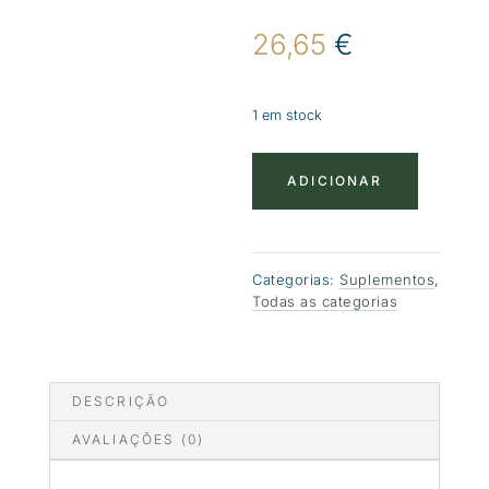
26,65
€
1 em stock
Quantidade
ADICIONAR
de
Extrato
de
raiz
Categorias:
Suplementos
,
de
Todas as categorias
rosa
Rhodiola
Rosea
DESCRIÇÃO
AVALIAÇÕES (0)