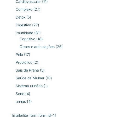
11
Cardiovascular
11
produtos
27
Complexo
27
produtos
5
Detox
5
produtos
27
Digestivo
27
produtos
81
Imunidade
81
produtos
18
Cognitivo
18
produtos
26
Ossos e articulações
26
produtos
17
Pele
17
produtos
2
Probiótico
2
produtos
5
Sais de Prana
5
produtos
10
Saúde da Mulher
10
produtos
1
Sistema urinário
1
produto
4
Sono
4
produtos
4
unhas
4
produtos
[mailerlite_form form_id=1]