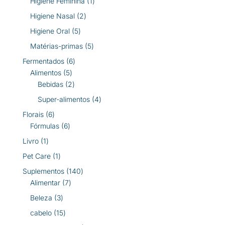
1
Higiene Feminina
1
produto
2
Higiene Nasal
2
produtos
5
Higiene Oral
5
produtos
5
Matérias-primas
5
produtos
6
Fermentados
6
5
produtos
Alimentos
5
produtos
2
Bebidas
2
produtos
4
Super-alimentos
4
produtos
6
Florais
6
produtos
6
Fórmulas
6
produtos
1
Livro
1
produto
1
Pet Care
1
produto
140
Suplementos
140
7
produtos
Alimentar
7
produtos
3
Beleza
3
produtos
15
cabelo
15
produtos