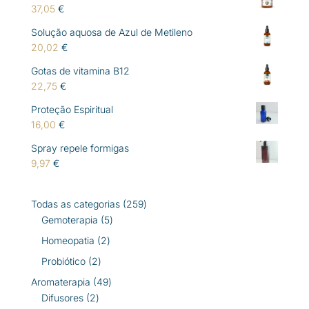
37,05
€
Solução aquosa de Azul de Metileno
20,02
€
Gotas de vitamina B12
22,75
€
Proteção Espiritual
16,00
€
Spray repele formigas
9,97
€
259
Todas as categorias
259
5
produtos
Gemoterapia
5
produtos
2
Homeopatia
2
produtos
2
Probiótico
2
produtos
49
Aromaterapia
49
2
produtos
Difusores
2