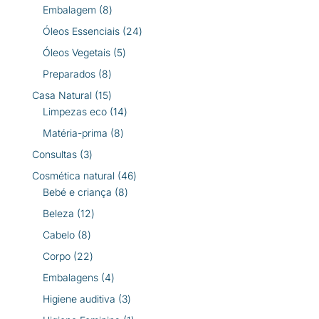
produtos
8
Embalagem
8
produtos
24
Óleos Essenciais
24
produtos
5
Óleos Vegetais
5
produtos
8
Preparados
8
produtos
15
Casa Natural
15
produtos
14
Limpezas eco
14
produtos
8
Matéria-prima
8
produtos
3
Consultas
3
produtos
46
Cosmética natural
46
8
produtos
Bebé e criança
8
produtos
12
Beleza
12
produtos
8
Cabelo
8
produtos
22
Corpo
22
produtos
4
Embalagens
4
produtos
3
Higiene auditiva
3
produtos