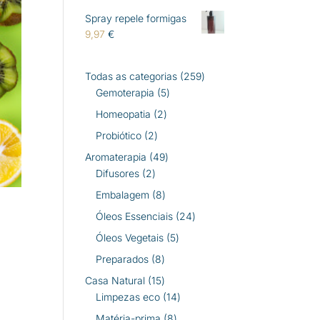
Spray repele formigas
9,97
€
259
Todas as categorias
259
5
produtos
Gemoterapia
5
produtos
2
Homeopatia
2
produtos
2
Probiótico
2
produtos
49
Aromaterapia
49
2
produtos
Difusores
2
produtos
8
Embalagem
8
produtos
24
Óleos Essenciais
24
produtos
5
Óleos Vegetais
5
produtos
8
Preparados
8
produtos
15
Casa Natural
15
produtos
14
Limpezas eco
14
produtos
8
Matéria-prima
8