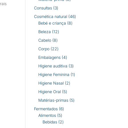
rais
produtos
3
Consultas
3
produtos
46
Cosmética natural
46
8
produtos
Bebé e criança
8
produtos
12
Beleza
12
produtos
8
Cabelo
8
produtos
22
Corpo
22
produtos
4
Embalagens
4
produtos
3
Higiene auditiva
3
produtos
1
Higiene Feminina
1
produto
2
Higiene Nasal
2
produtos
5
Higiene Oral
5
produtos
5
Matérias-primas
5
produtos
6
Fermentados
6
5
produtos
Alimentos
5
produtos
2
Bebidas
2