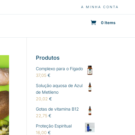
A MINHA CONTA
0 Items
Produtos
Complexo para o Fígado
37,05
€
Solução aquosa de Azul
de Metileno
20,02
€
Gotas de vitamina B12
22,75
€
Proteção Espiritual
16,00
€