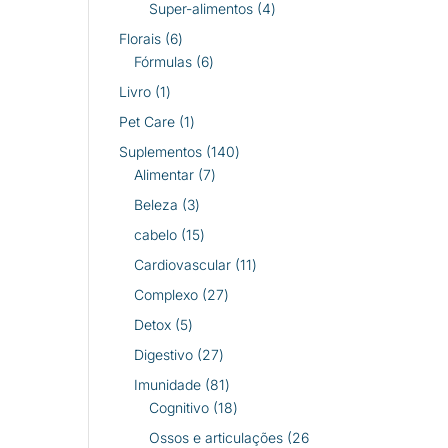
produtos
4
Super-alimentos
4
produtos
6
Florais
6
produtos
6
Fórmulas
6
produtos
1
Livro
1
produto
1
Pet Care
1
produto
140
Suplementos
140
7
produtos
Alimentar
7
produtos
3
Beleza
3
produtos
15
cabelo
15
produtos
11
Cardiovascular
11
produtos
27
Complexo
27
produtos
5
Detox
5
produtos
27
Digestivo
27
produtos
81
Imunidade
81
produtos
18
Cognitivo
18
produtos
Ossos e articulações
26