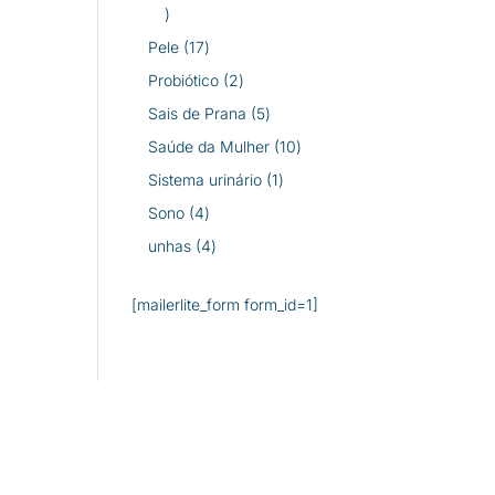
26
produtos
17
Pele
17
produtos
2
Probiótico
2
produtos
5
Sais de Prana
5
produtos
10
Saúde da Mulher
10
produtos
1
Sistema urinário
1
produto
4
Sono
4
produtos
4
unhas
4
produtos
[mailerlite_form form_id=1]