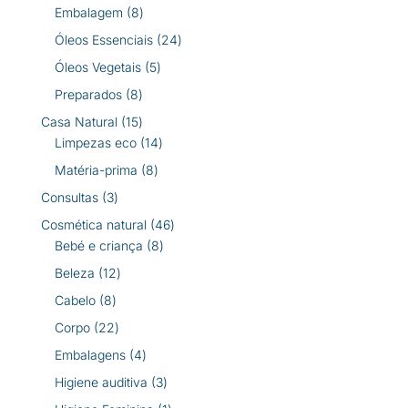
produtos
8
Embalagem
8
produtos
24
Óleos Essenciais
24
produtos
5
Óleos Vegetais
5
produtos
8
Preparados
8
produtos
15
Casa Natural
15
produtos
14
Limpezas eco
14
produtos
8
Matéria-prima
8
produtos
3
Consultas
3
produtos
46
Cosmética natural
46
8
produtos
Bebé e criança
8
produtos
12
Beleza
12
produtos
8
Cabelo
8
produtos
22
Corpo
22
produtos
4
Embalagens
4
produtos
3
Higiene auditiva
3
produtos