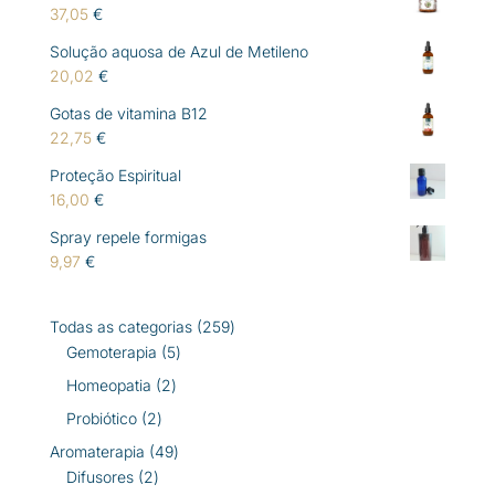
37,05
€
Solução aquosa de Azul de Metileno
20,02
€
Gotas de vitamina B12
22,75
€
Proteção Espiritual
16,00
€
Spray repele formigas
9,97
€
259
Todas as categorias
259
5
produtos
Gemoterapia
5
produtos
2
Homeopatia
2
produtos
2
Probiótico
2
produtos
49
Aromaterapia
49
2
produtos
Difusores
2