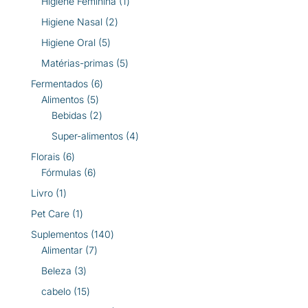
1
Higiene Feminina
1
produto
2
Higiene Nasal
2
produtos
5
Higiene Oral
5
produtos
5
Matérias-primas
5
produtos
6
Fermentados
6
5
produtos
Alimentos
5
produtos
2
Bebidas
2
produtos
4
Super-alimentos
4
produtos
6
Florais
6
produtos
6
Fórmulas
6
produtos
1
Livro
1
produto
1
Pet Care
1
produto
140
Suplementos
140
7
produtos
Alimentar
7
produtos
3
Beleza
3
produtos
15
cabelo
15
produtos