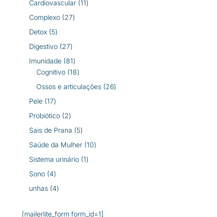
11
Cardiovascular
11
produtos
27
Complexo
27
produtos
5
Detox
5
produtos
27
Digestivo
27
produtos
81
Imunidade
81
produtos
18
Cognitivo
18
produtos
26
Ossos e articulações
26
produtos
17
Pele
17
produtos
2
Probiótico
2
produtos
5
Sais de Prana
5
produtos
10
Saúde da Mulher
10
produtos
1
Sistema urinário
1
produto
4
Sono
4
produtos
4
unhas
4
produtos
[mailerlite_form form_id=1]