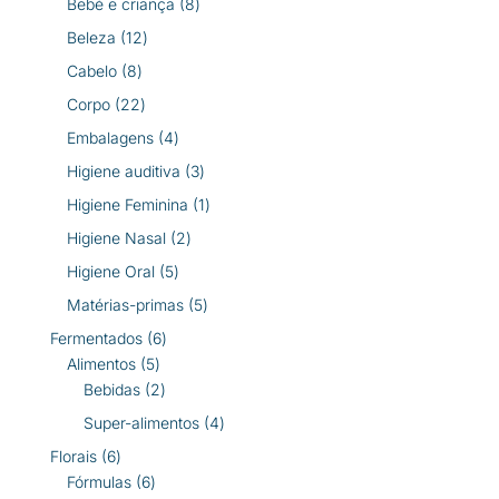
8
produtos
Bebé e criança
8
produtos
12
Beleza
12
produtos
8
Cabelo
8
produtos
22
Corpo
22
produtos
4
Embalagens
4
produtos
3
Higiene auditiva
3
produtos
1
Higiene Feminina
1
produto
2
Higiene Nasal
2
produtos
5
Higiene Oral
5
produtos
5
Matérias-primas
5
produtos
6
Fermentados
6
5
produtos
Alimentos
5
produtos
2
Bebidas
2
produtos
4
Super-alimentos
4
produtos
6
Florais
6
produtos
6
Fórmulas
6