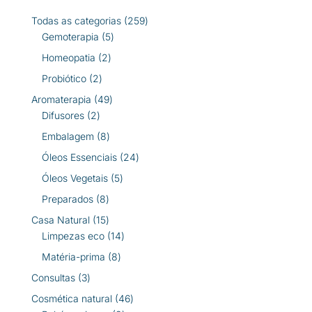
259
Todas as categorias
259
5
produtos
Gemoterapia
5
produtos
2
Homeopatia
2
produtos
2
Probiótico
2
produtos
49
Aromaterapia
49
2
produtos
Difusores
2
produtos
8
Embalagem
8
produtos
24
Óleos Essenciais
24
produtos
5
Óleos Vegetais
5
produtos
8
Preparados
8
produtos
15
Casa Natural
15
produtos
14
Limpezas eco
14
produtos
8
Matéria-prima
8
produtos
3
Consultas
3
produtos
46
Cosmética natural
46