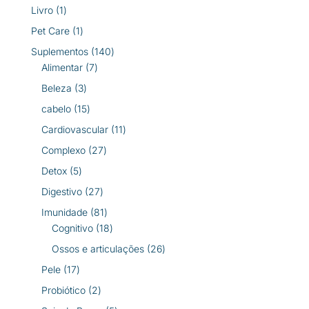
produtos
1
Livro
1
produto
1
Pet Care
1
produto
140
Suplementos
140
7
produtos
Alimentar
7
produtos
3
Beleza
3
produtos
15
cabelo
15
produtos
11
Cardiovascular
11
produtos
27
Complexo
27
produtos
5
Detox
5
produtos
27
Digestivo
27
produtos
81
Imunidade
81
produtos
18
Cognitivo
18
produtos
26
Ossos e articulações
26
produtos
17
Pele
17
produtos
2
Probiótico
2
produtos