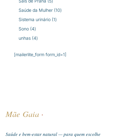
5
Sais de Prana
5
produtos
10
Saúde da Mulher
10
produtos
1
Sistema urinário
1
produto
4
Sono
4
produtos
4
unhas
4
produtos
[mailerlite_form form_id=1]
Mãe Gaia
·
Saúde e bem-estar natural — para quem escolhe