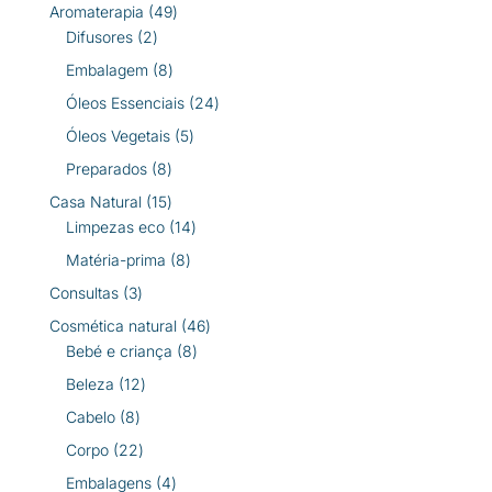
produtos
49
Aromaterapia
49
2
produtos
Difusores
2
produtos
8
Embalagem
8
produtos
24
Óleos Essenciais
24
produtos
5
Óleos Vegetais
5
produtos
8
Preparados
8
produtos
15
Casa Natural
15
produtos
14
Limpezas eco
14
produtos
8
Matéria-prima
8
produtos
3
Consultas
3
produtos
46
Cosmética natural
46
8
produtos
Bebé e criança
8
produtos
12
Beleza
12
produtos
8
Cabelo
8
produtos
22
Corpo
22
produtos
4
Embalagens
4