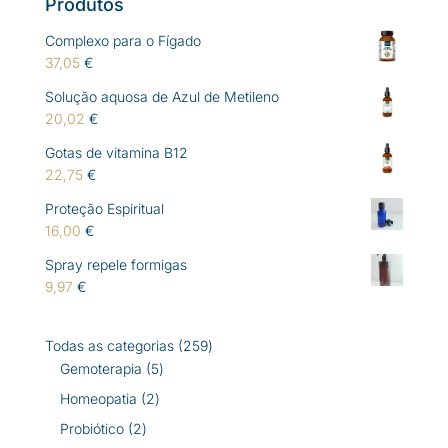
Produtos
Complexo para o Fígado
37,05
€
Solução aquosa de Azul de Metileno
20,02
€
Gotas de vitamina B12
22,75
€
Proteção Espiritual
16,00
€
Spray repele formigas
9,97
€
259
Todas as categorias
259
5
produtos
Gemoterapia
5
produtos
2
Homeopatia
2
produtos
2
Probiótico
2