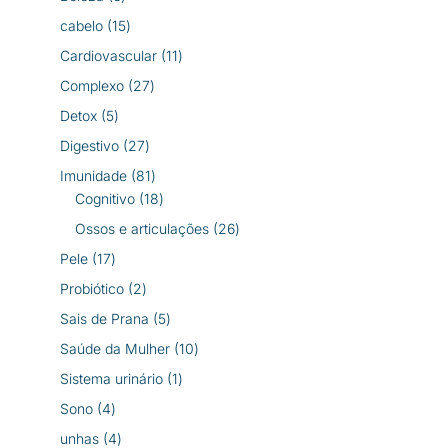
produtos
15
cabelo
15
produtos
11
Cardiovascular
11
produtos
27
Complexo
27
produtos
5
Detox
5
produtos
27
Digestivo
27
produtos
81
Imunidade
81
produtos
18
Cognitivo
18
produtos
26
Ossos e articulações
26
produtos
17
Pele
17
produtos
2
Probiótico
2
produtos
5
Sais de Prana
5
produtos
10
Saúde da Mulher
10
produtos
1
Sistema urinário
1
produto
4
Sono
4
produtos
4
unhas
4