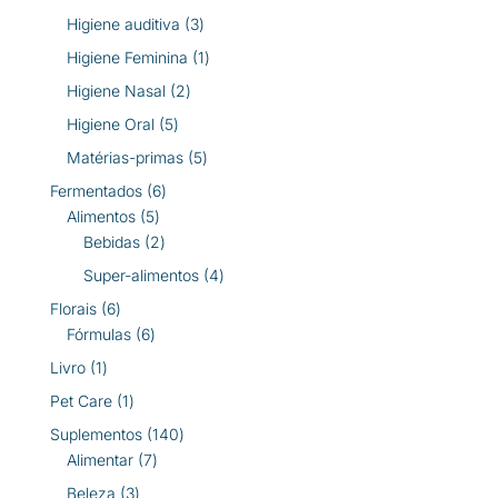
produtos
3
Higiene auditiva
3
produtos
1
Higiene Feminina
1
produto
2
Higiene Nasal
2
produtos
5
Higiene Oral
5
produtos
5
Matérias-primas
5
produtos
6
Fermentados
6
5
produtos
Alimentos
5
produtos
2
Bebidas
2
produtos
4
Super-alimentos
4
produtos
6
Florais
6
produtos
6
Fórmulas
6
produtos
1
Livro
1
produto
1
Pet Care
1
produto
140
Suplementos
140
7
produtos
Alimentar
7
produtos
3
Beleza
3