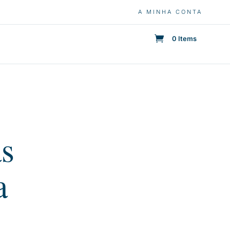
A MINHA CONTA
0 Items
as
a