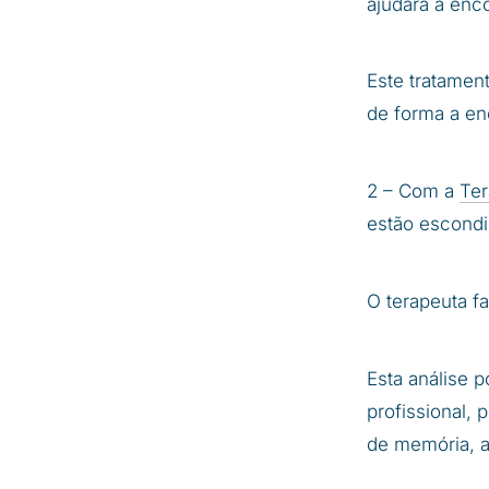
ajudará a enco
Este tratamen
de forma a enc
2 – Com a
Ter
estão escondid
O terapeuta fa
Esta análise 
profissional,
de memória, 