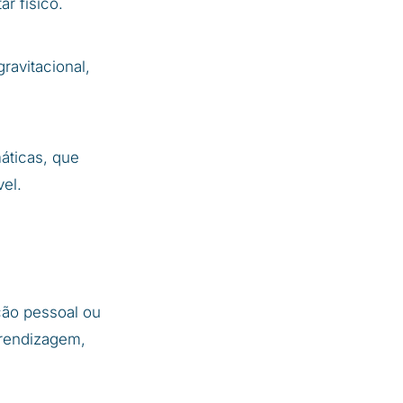
r físico.
ravitacional,
áticas, que
vel.
ção pessoal ou
prendizagem,