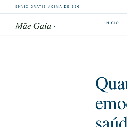
ENVIO GRÁTIS ACIMA DE 65€ ·
Mãe Gaia
·
INÍCIO
Quan
emoç
saúd