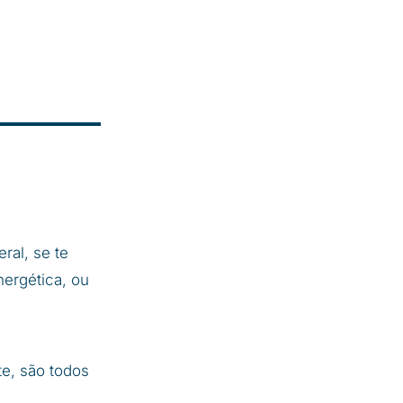
ral, se te
nergética, ou
te, são todos