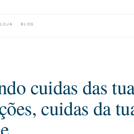
LOJA
BLOG
do cuidas das tu
ões, cuidas da tu
e.