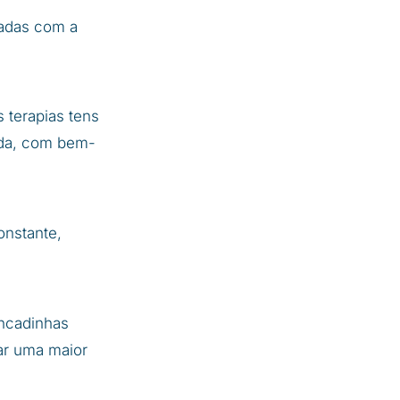
tadas com a
 terapias tens
ida, com bem-
onstante,
ancadinhas
ar uma maior