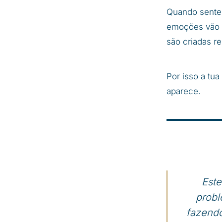
Quando sentes
emoções vão c
são criadas re
Por isso a tua
aparece.
Este
probl
fazendo