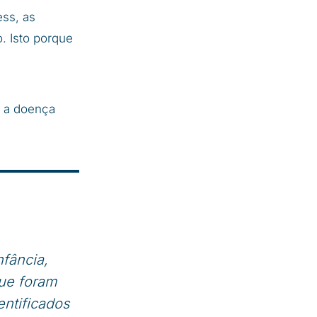
ss, as
. Isto porque
 e a doença
fância,
ue foram
ntificados