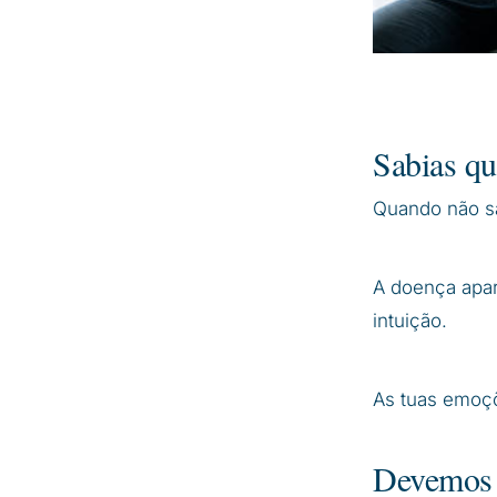
Sabias qu
Quando não sa
A doença apar
intuição.
As tuas emoçõ
Devemos e