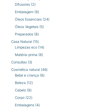
2
produtos
Difusores
2
produtos
8
Embalagem
8
produtos
24
Óleos Essenciais
24
produtos
5
Óleos Vegetais
5
produtos
8
Preparados
8
produtos
15
Casa Natural
15
produtos
14
Limpezas eco
14
produtos
8
Matéria-prima
8
produtos
3
Consultas
3
produtos
46
Cosmética natural
46
8
produtos
Bebé e criança
8
produtos
12
Beleza
12
produtos
8
Cabelo
8
produtos
22
Corpo
22
produtos
4
Embalagens
4
produtos