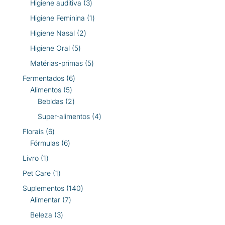
3
Higiene auditiva
3
produtos
1
Higiene Feminina
1
produto
2
Higiene Nasal
2
produtos
5
Higiene Oral
5
produtos
5
Matérias-primas
5
produtos
6
Fermentados
6
5
produtos
Alimentos
5
produtos
2
Bebidas
2
produtos
4
Super-alimentos
4
produtos
6
Florais
6
produtos
6
Fórmulas
6
produtos
1
Livro
1
produto
1
Pet Care
1
produto
140
Suplementos
140
7
produtos
Alimentar
7
produtos
3
Beleza
3