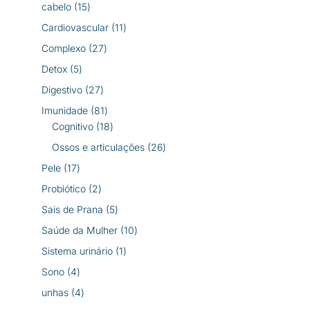
produtos
15
cabelo
15
produtos
11
Cardiovascular
11
produtos
27
Complexo
27
produtos
5
Detox
5
produtos
27
Digestivo
27
produtos
81
Imunidade
81
produtos
18
Cognitivo
18
produtos
26
Ossos e articulações
26
produtos
17
Pele
17
produtos
2
Probiótico
2
produtos
5
Sais de Prana
5
produtos
10
Saúde da Mulher
10
produtos
1
Sistema urinário
1
produto
4
Sono
4
produtos
4
unhas
4
produtos