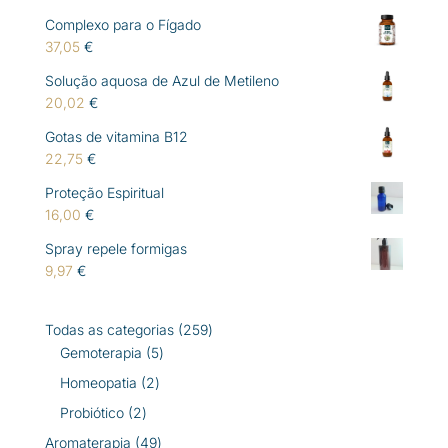
Complexo para o Fígado
37,05
€
Solução aquosa de Azul de Metileno
20,02
€
Gotas de vitamina B12
22,75
€
Proteção Espiritual
16,00
€
Spray repele formigas
9,97
€
259
Todas as categorias
259
5
produtos
Gemoterapia
5
produtos
2
Homeopatia
2
produtos
2
Probiótico
2
produtos
49
Aromaterapia
49