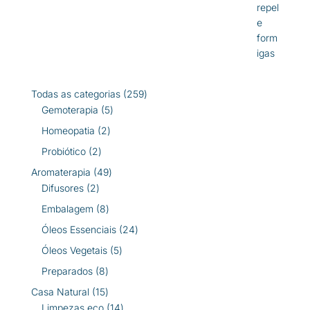
259
Todas as categorias
259
5
produtos
Gemoterapia
5
produtos
2
Homeopatia
2
produtos
2
Probiótico
2
produtos
49
Aromaterapia
49
2
produtos
Difusores
2
produtos
8
Embalagem
8
produtos
24
Óleos Essenciais
24
produtos
5
Óleos Vegetais
5
produtos
8
Preparados
8
produtos
15
Casa Natural
15
produtos
14
Limpezas eco
14