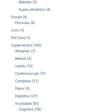
produtos
2
Bebidas
2
produtos
4
Super-alimentos
4
produtos
6
Florais
6
produtos
6
Fórmulas
6
produtos
1
Livro
1
produto
1
Pet Care
1
produto
140
Suplementos
140
7
produtos
Alimentar
7
produtos
3
Beleza
3
produtos
15
cabelo
15
produtos
11
Cardiovascular
11
produtos
27
Complexo
27
produtos
5
Detox
5
produtos
27
Digestivo
27
produtos
81
Imunidade
81
produtos
18
Cognitivo
18