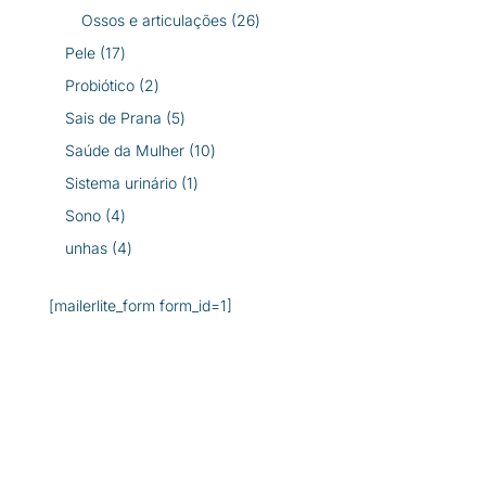
produtos
26
Ossos e articulações
26
produtos
17
Pele
17
produtos
2
Probiótico
2
produtos
5
Sais de Prana
5
produtos
10
Saúde da Mulher
10
produtos
1
Sistema urinário
1
produto
4
Sono
4
produtos
4
unhas
4
produtos
[mailerlite_form form_id=1]