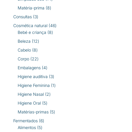
produtos
8
Matéria-prima
8
produtos
3
Consultas
3
produtos
46
Cosmética natural
46
8
produtos
Bebé e criança
8
produtos
12
Beleza
12
produtos
8
Cabelo
8
produtos
22
Corpo
22
produtos
4
Embalagens
4
produtos
3
Higiene auditiva
3
produtos
1
Higiene Feminina
1
produto
2
Higiene Nasal
2
produtos
5
Higiene Oral
5
produtos
5
Matérias-primas
5
produtos
6
Fermentados
6
5
produtos
Alimentos
5