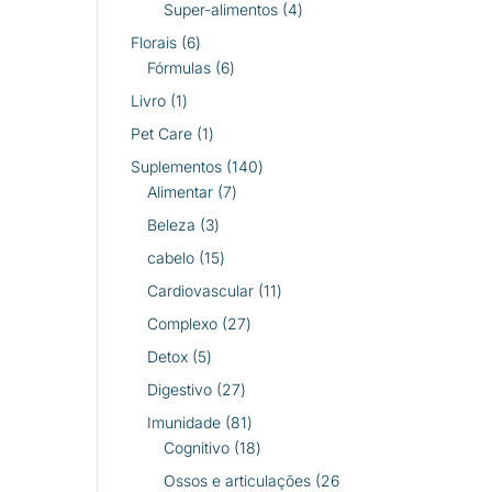
produtos
4
Super-alimentos
4
produtos
6
Florais
6
produtos
6
Fórmulas
6
produtos
1
Livro
1
produto
1
Pet Care
1
produto
140
Suplementos
140
7
produtos
Alimentar
7
produtos
3
Beleza
3
produtos
15
cabelo
15
produtos
11
Cardiovascular
11
produtos
27
Complexo
27
produtos
5
Detox
5
produtos
27
Digestivo
27
produtos
81
Imunidade
81
produtos
18
Cognitivo
18
produtos
Ossos e articulações
26