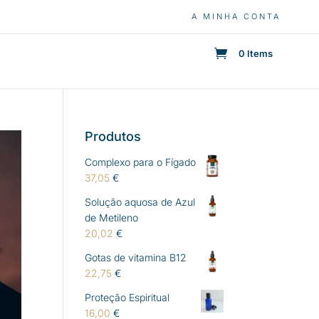
A MINHA CONTA
0 Items
Produtos
Complexo para o Fígado
37,05
€
Solução aquosa de Azul
de Metileno
20,02
€
Gotas de vitamina B12
22,75
€
Proteção Espiritual
16,00
€