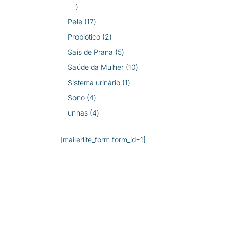
26
produtos
17
Pele
17
produtos
2
Probiótico
2
produtos
5
Sais de Prana
5
produtos
10
Saúde da Mulher
10
produtos
1
Sistema urinário
1
produto
4
Sono
4
produtos
4
unhas
4
produtos
[mailerlite_form form_id=1]