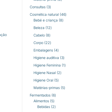
produtos
3
Consultas
3
produtos
46
Cosmética natural
46
8
produtos
Bebé e criança
8
produtos
12
Beleza
12
a
produtos
pação
8
Cabelo
8
produtos
22
Corpo
22
produtos
4
Embalagens
4
produtos
3
Higiene auditiva
3
produtos
1
Higiene Feminina
1
produto
2
Higiene Nasal
2
produtos
5
Higiene Oral
5
produtos
5
Matérias-primas
5
produtos
6
Fermentados
6
5
produtos
Alimentos
5
produtos
2
Bebidas
2