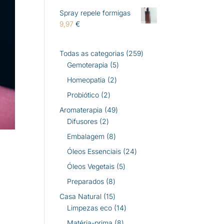
Spray repele formigas
9,97
€
259
Todas as categorias
259
5
produtos
Gemoterapia
5
produtos
2
Homeopatia
2
produtos
2
Probiótico
2
produtos
49
Aromaterapia
49
2
produtos
Difusores
2
produtos
8
Embalagem
8
produtos
24
Óleos Essenciais
24
produtos
5
Óleos Vegetais
5
produtos
8
Preparados
8
produtos
15
Casa Natural
15
produtos
14
Limpezas eco
14
produtos
8
Matéria-prima
8