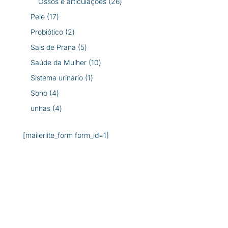
26
Ossos e articulações
26
produtos
17
Pele
17
produtos
2
Probiótico
2
produtos
5
Sais de Prana
5
produtos
10
Saúde da Mulher
10
produtos
1
Sistema urinário
1
produto
4
Sono
4
produtos
4
unhas
4
produtos
[mailerlite_form form_id=1]