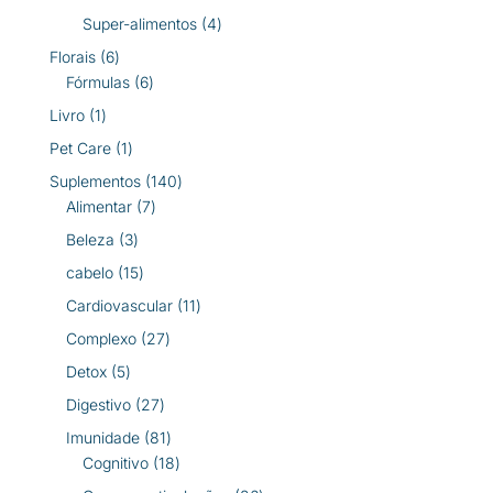
produtos
4
Super-alimentos
4
produtos
6
Florais
6
produtos
6
Fórmulas
6
produtos
1
Livro
1
produto
1
Pet Care
1
produto
140
Suplementos
140
7
produtos
Alimentar
7
produtos
3
Beleza
3
produtos
15
cabelo
15
produtos
11
Cardiovascular
11
produtos
27
Complexo
27
produtos
5
Detox
5
produtos
27
Digestivo
27
produtos
81
Imunidade
81
produtos
18
Cognitivo
18
produtos