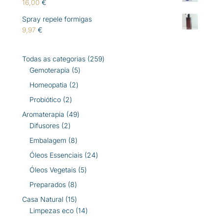
16,00
€
Spray repele formigas
9,97
€
259
Todas as categorias
259
5
produtos
Gemoterapia
5
produtos
2
Homeopatia
2
produtos
2
Probiótico
2
produtos
49
Aromaterapia
49
2
produtos
Difusores
2
produtos
8
Embalagem
8
produtos
24
Óleos Essenciais
24
produtos
5
Óleos Vegetais
5
produtos
8
Preparados
8
produtos
15
Casa Natural
15
produtos
14
Limpezas eco
14