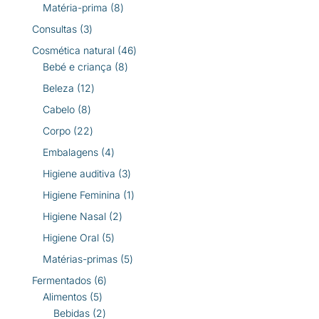
produtos
8
Matéria-prima
8
produtos
3
Consultas
3
produtos
46
Cosmética natural
46
8
produtos
Bebé e criança
8
produtos
12
Beleza
12
produtos
8
Cabelo
8
produtos
22
Corpo
22
produtos
4
Embalagens
4
produtos
3
Higiene auditiva
3
produtos
1
Higiene Feminina
1
produto
2
Higiene Nasal
2
produtos
5
Higiene Oral
5
produtos
5
Matérias-primas
5
produtos
6
Fermentados
6
5
produtos
Alimentos
5
produtos
2
Bebidas
2