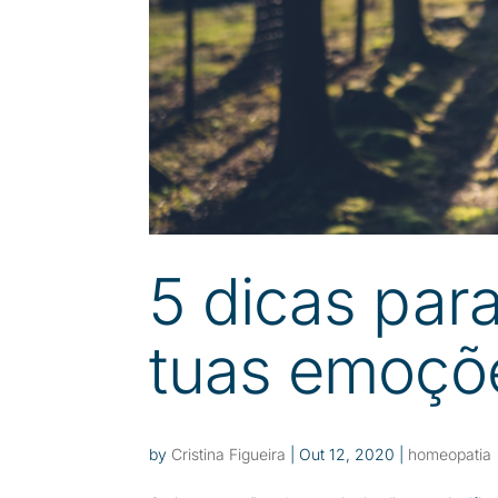
5 dicas para
tuas emoçõ
by
Cristina Figueira
|
Out 12, 2020
|
homeopatia