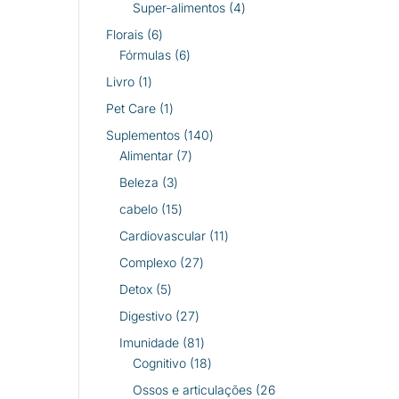
produtos
4
Super-alimentos
4
produtos
6
Florais
6
produtos
6
Fórmulas
6
produtos
1
Livro
1
produto
1
Pet Care
1
produto
140
Suplementos
140
7
produtos
Alimentar
7
produtos
3
Beleza
3
produtos
15
cabelo
15
produtos
11
Cardiovascular
11
produtos
27
Complexo
27
produtos
5
Detox
5
produtos
27
Digestivo
27
produtos
81
Imunidade
81
produtos
18
Cognitivo
18
produtos
Ossos e articulações
26