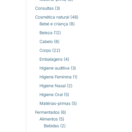
produtos
3
Consultas
3
produtos
46
Cosmética natural
46
8
produtos
Bebé e criança
8
produtos
12
Beleza
12
produtos
8
Cabelo
8
produtos
22
Corpo
22
produtos
4
Embalagens
4
produtos
3
Higiene auditiva
3
produtos
1
Higiene Feminina
1
produto
2
Higiene Nasal
2
produtos
5
Higiene Oral
5
produtos
5
Matérias-primas
5
produtos
6
Fermentados
6
5
produtos
Alimentos
5
produtos
2
Bebidas
2