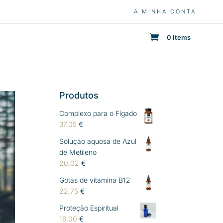
A MINHA CONTA
0 Items
Produtos
Complexo para o Fígado
37,05
€
Solução aquosa de Azul
de Metileno
20,02
€
Gotas de vitamina B12
22,75
€
Proteção Espiritual
16,00
€