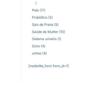
26
produtos
17
Pele
17
produtos
2
Probiótico
2
produtos
5
Sais de Prana
5
produtos
10
Saúde da Mulher
10
produtos
1
Sistema urinário
1
produto
4
Sono
4
produtos
4
unhas
4
produtos
[mailerlite_form form_id=1]