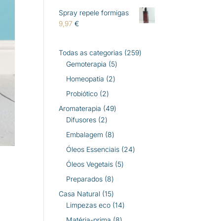
Spray repele formigas
9,97
€
259
Todas as categorias
259
5
produtos
Gemoterapia
5
produtos
2
Homeopatia
2
produtos
2
Probiótico
2
produtos
49
Aromaterapia
49
2
produtos
Difusores
2
produtos
8
Embalagem
8
produtos
24
Óleos Essenciais
24
produtos
5
Óleos Vegetais
5
produtos
8
Preparados
8
produtos
15
Casa Natural
15
produtos
14
Limpezas eco
14
produtos
8
Matéria-prima
8