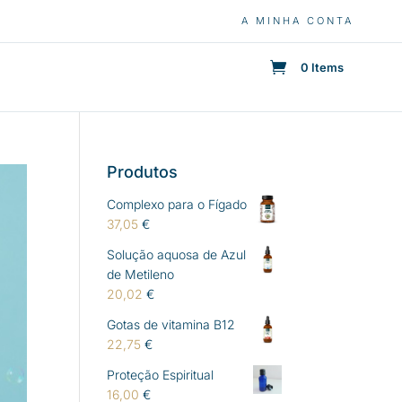
A MINHA CONTA
0 Items
Produtos
Complexo para o Fígado
37,05
€
Solução aquosa de Azul
de Metileno
20,02
€
Gotas de vitamina B12
22,75
€
Proteção Espiritual
16,00
€