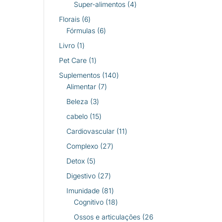
produtos
4
Super-alimentos
4
produtos
6
Florais
6
produtos
6
Fórmulas
6
produtos
1
Livro
1
produto
1
Pet Care
1
produto
140
Suplementos
140
7
produtos
Alimentar
7
produtos
3
Beleza
3
produtos
15
cabelo
15
produtos
11
Cardiovascular
11
produtos
27
Complexo
27
produtos
5
Detox
5
produtos
27
Digestivo
27
produtos
81
Imunidade
81
produtos
18
Cognitivo
18
produtos
Ossos e articulações
26