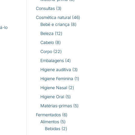
produtos
3
Consultas
3
produtos
46
Cosmética natural
46
8
produtos
Bebé e criança
8
á-lo
produtos
12
Beleza
12
produtos
8
Cabelo
8
produtos
22
Corpo
22
produtos
4
Embalagens
4
produtos
3
Higiene auditiva
3
produtos
1
Higiene Feminina
1
produto
2
Higiene Nasal
2
produtos
5
Higiene Oral
5
produtos
5
Matérias-primas
5
produtos
6
Fermentados
6
5
produtos
Alimentos
5
produtos
2
Bebidas
2