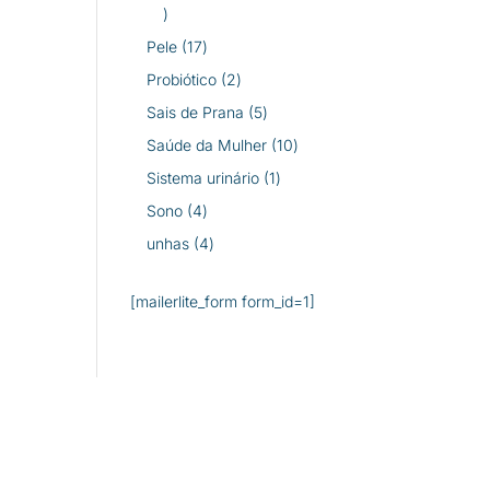
26
produtos
17
Pele
17
produtos
2
Probiótico
2
produtos
5
Sais de Prana
5
produtos
10
Saúde da Mulher
10
produtos
1
Sistema urinário
1
produto
4
Sono
4
produtos
4
unhas
4
produtos
[mailerlite_form form_id=1]