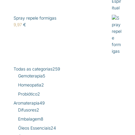
Spray repele formigas
9,97
€
259
Todas as categorias
259
5
produtos
Gemoterapia
5
produtos
2
Homeopatia
2
produtos
2
Probiótico
2
produtos
49
Aromaterapia
49
2
produtos
Difusores
2
produtos
8
Embalagem
8
produtos
24
Óleos Essenciais
24
produtos