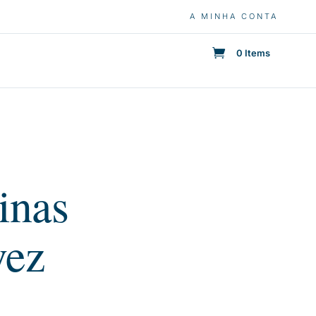
A MINHA CONTA
0 Items
inas
vez