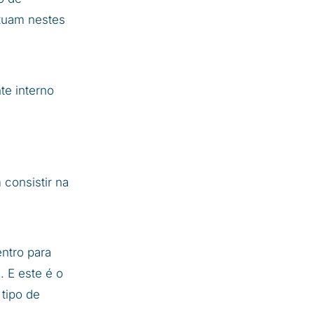
 atuam nestes
te interno
consistir na
entro para
. E este é o
 tipo de