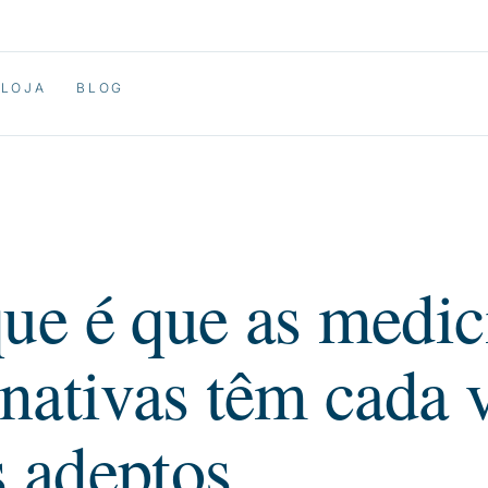
LOJA
BLOG
ue é que as medic
rnativas têm cada 
 adeptos