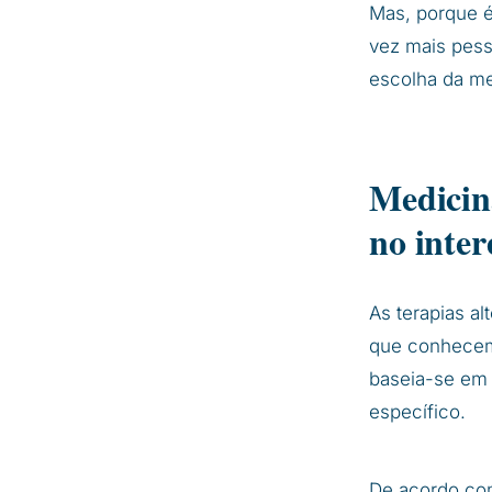
Mas, porque é
vez mais pess
escolha da med
Medicin
no inter
As terapias a
que conhecem
baseia-se em 
específico.
De acordo com