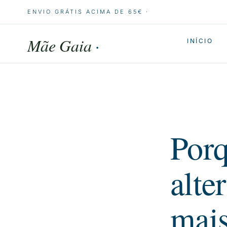
ENVIO GRÁTIS ACIMA DE 65€ ·
Mãe Gaia
·
INÍCIO
Porq
alte
mais