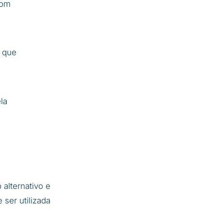
com
s que
la
alternativo e
 ser utilizada