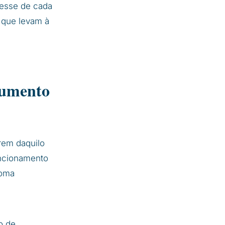
resse de cada
s que levam à
 aumento
rem daquilo
ncionamento
toma
o de