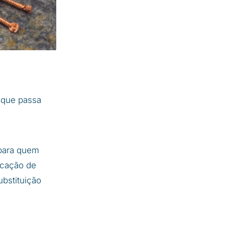
 que passa
para quem
icação de
bstituição