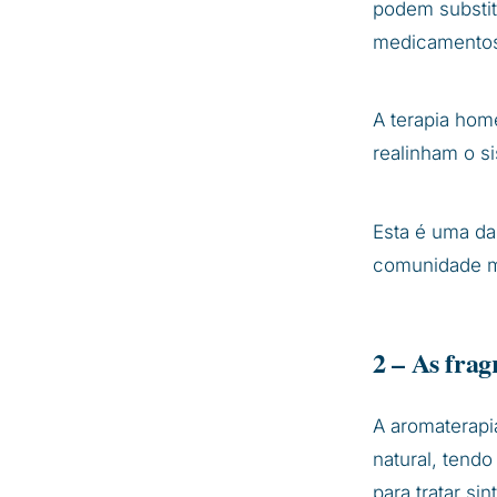
podem substi
medicamentos
A terapia hom
realinham o si
Esta é uma da
comunidade m
2 – As fra
A aromaterapi
natural, tend
para tratar si