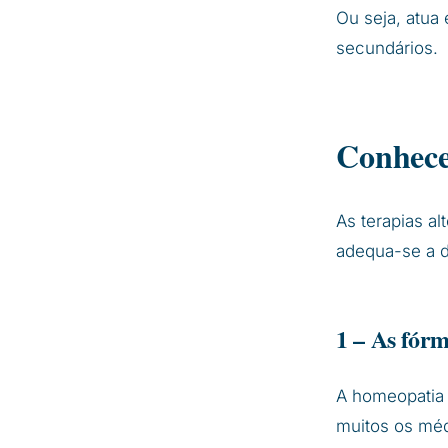
Ou seja, atua
secundários.
Conhece
As terapias a
adequa-se a d
1 – As fór
A homeopatia é
muitos os méd