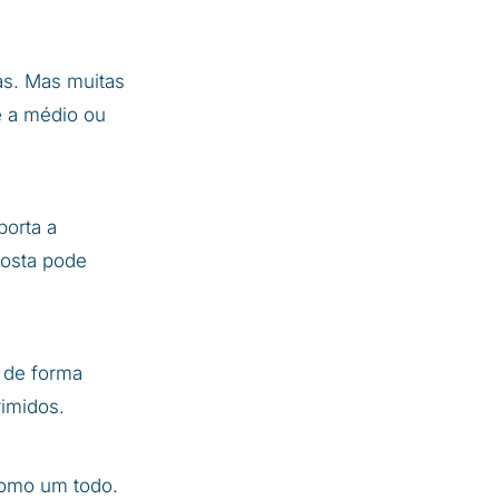
s. Mas muitas
e a médio ou
porta a
posta pode
 de forma
rimidos.
 como um todo.