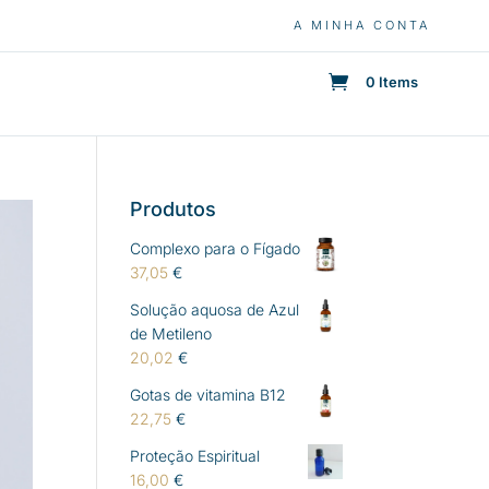
A MINHA CONTA
0 Items
Produtos
Complexo para o Fígado
37,05
€
Solução aquosa de Azul
de Metileno
20,02
€
Gotas de vitamina B12
22,75
€
Proteção Espiritual
16,00
€