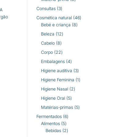
produtos
3
Consultas
3
 A
produtos
rgão
46
Cosmética natural
46
8
produtos
Bebé e criança
8
produtos
12
Beleza
12
produtos
8
Cabelo
8
produtos
22
Corpo
22
produtos
4
Embalagens
4
produtos
3
Higiene auditiva
3
produtos
1
Higiene Feminina
1
produto
2
Higiene Nasal
2
produtos
5
Higiene Oral
5
produtos
5
Matérias-primas
5
produtos
6
Fermentados
6
5
produtos
Alimentos
5
produtos
2
Bebidas
2