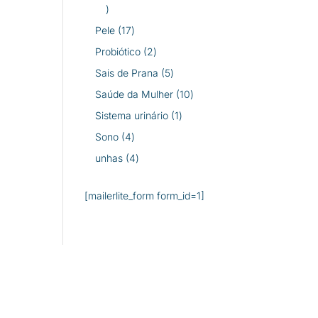
26
produtos
17
Pele
17
produtos
2
Probiótico
2
produtos
5
Sais de Prana
5
produtos
10
Saúde da Mulher
10
produtos
1
Sistema urinário
1
produto
4
Sono
4
produtos
4
unhas
4
produtos
[mailerlite_form form_id=1]