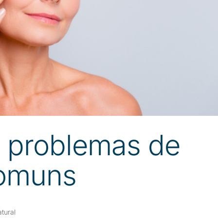
 problemas de
comuns
tural