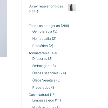
Spray repele formigas
9,97
€
259
Todas as categorias
259
5
produtos
Gemoterapia
5
produtos
2
Homeopatia
2
produtos
2
Probiótico
2
produtos
49
Aromaterapia
49
2
produtos
Difusores
2
produtos
8
Embalagem
8
produtos
24
Óleos Essenciais
24
produtos
5
Óleos Vegetais
5
produtos
8
Preparados
8
produtos
15
Casa Natural
15
produtos
14
Limpezas eco
14
produtos
8
Matéria-prima
8