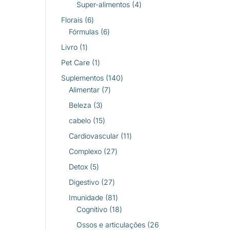
produtos
4
Super-alimentos
4
produtos
6
Florais
6
produtos
6
Fórmulas
6
produtos
1
Livro
1
produto
1
Pet Care
1
produto
140
Suplementos
140
7
produtos
Alimentar
7
produtos
3
Beleza
3
produtos
15
cabelo
15
produtos
11
Cardiovascular
11
produtos
27
Complexo
27
produtos
5
Detox
5
produtos
27
Digestivo
27
produtos
81
Imunidade
81
produtos
18
Cognitivo
18
produtos
Ossos e articulações
26