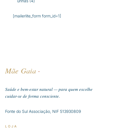
4
unhas
4
produtos
[mailerlite_form form_id=1]
Mãe Gaia
·
Saúde e bem-estar natural — para quem escolhe
cuidar-se de forma consciente.
Fonte do Sul Associação, NIF 513930809
LOJA