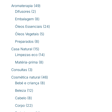
produtos
49
Aromaterapia
49
2
produtos
Difusores
2
produtos
8
Embalagem
8
produtos
24
Óleos Essenciais
24
produtos
5
Óleos Vegetais
5
produtos
8
Preparados
8
produtos
15
Casa Natural
15
produtos
14
Limpezas eco
14
produtos
8
Matéria-prima
8
produtos
3
Consultas
3
produtos
46
Cosmética natural
46
8
produtos
Bebé e criança
8
produtos
12
Beleza
12
produtos
8
Cabelo
8
produtos
22
Corpo
22
produtos