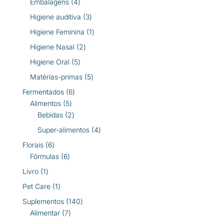
4
Embalagens
4
produtos
3
Higiene auditiva
3
produtos
1
Higiene Feminina
1
produto
2
Higiene Nasal
2
produtos
5
Higiene Oral
5
produtos
5
Matérias-primas
5
produtos
6
Fermentados
6
5
produtos
Alimentos
5
produtos
2
Bebidas
2
produtos
4
Super-alimentos
4
produtos
6
Florais
6
produtos
6
Fórmulas
6
produtos
1
Livro
1
produto
1
Pet Care
1
produto
140
Suplementos
140
7
produtos
Alimentar
7
produtos