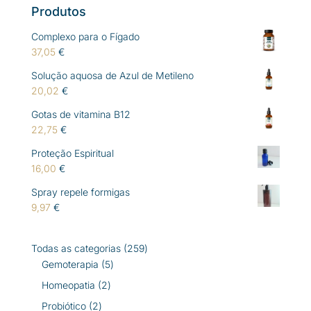
Produtos
Complexo para o Fígado
37,05
€
Solução aquosa de Azul de Metileno
20,02
€
Gotas de vitamina B12
22,75
€
Proteção Espiritual
16,00
€
Spray repele formigas
9,97
€
259
Todas as categorias
259
5
produtos
Gemoterapia
5
produtos
2
Homeopatia
2
produtos
2
Probiótico
2