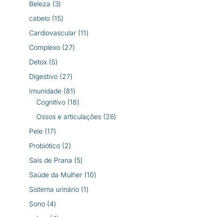
3
Beleza
3
produtos
15
cabelo
15
produtos
11
Cardiovascular
11
produtos
27
Complexo
27
produtos
5
Detox
5
produtos
27
Digestivo
27
produtos
81
Imunidade
81
produtos
18
Cognitivo
18
produtos
26
Ossos e articulações
26
produtos
17
Pele
17
produtos
2
Probiótico
2
produtos
5
Sais de Prana
5
produtos
10
Saúde da Mulher
10
produtos
1
Sistema urinário
1
produto
4
Sono
4
produtos