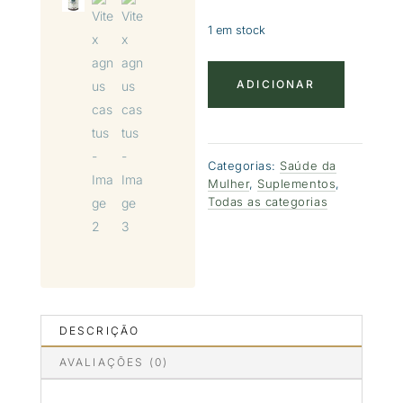
1 em stock
Quantidade
ADICIONAR
de
Vitex
agnus
castus
Categorias:
Saúde da
Mulher
,
Suplementos
,
Todas as categorias
DESCRIÇÃO
AVALIAÇÕES (0)