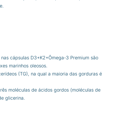
e.
s nas cápsulas D3+K2+Ômega-3 Premium são
ixes marinhos oleosos.
cerídeos (TG), na qual a maioria das gorduras é
 três moléculas de ácidos gordos (moléculas de
e glicerina.