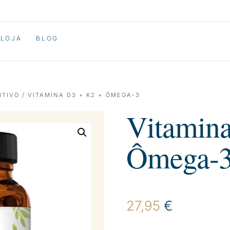
LOJA
BLOG
ITIVO
/ VITAMINA D3 + K2 + ÔMEGA-3
Vitamin
Ômega-
27,95
€