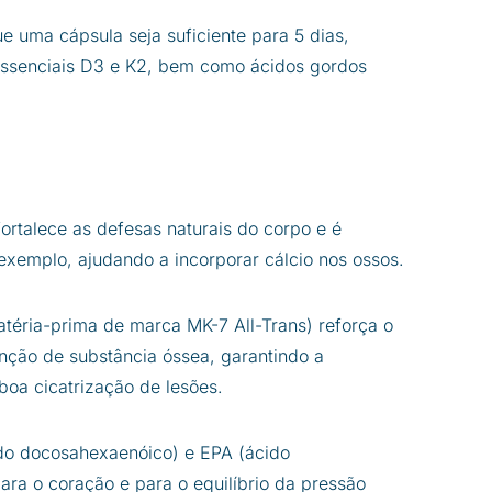
 uma cápsula seja suficiente para 5 dias,
essenciais D3 e K2, bem como ácidos gordos
fortalece as defesas naturais do corpo e é
exemplo, ajudando a incorporar cálcio nos ossos.
éria-prima de marca MK-7 All-Trans) reforça o
enção de substância óssea, garantindo a
oa cicatrização de lesões.
o docosahexaenóico) e EPA (ácido
ara o coração e para o equilíbrio da pressão