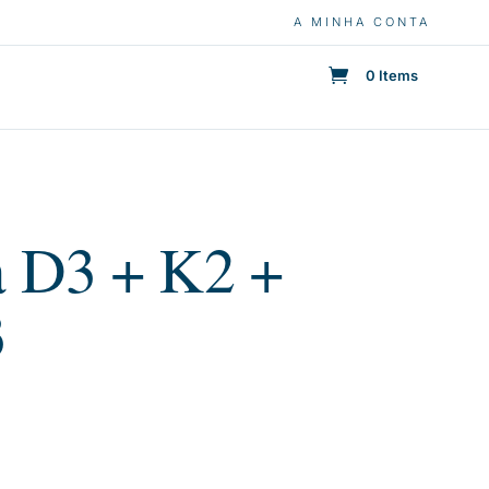
A MINHA CONTA
0 Items
a D3 + K2 +
3