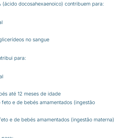
 (ácido docosahexaenoico) contribuem para:
al
glicerídeos no sangue
ribui para:
al
bés até 12 meses de idade
o feto e de bebés amamentados (ingestão
feto e de bebés amamentados (ingestão materna)
i para: