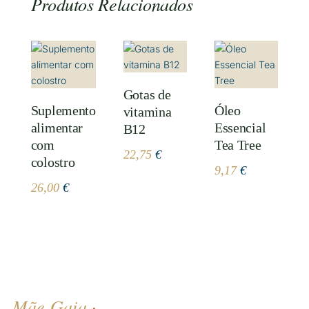
Produtos Relacionados
Gotas de
Suplemento
Óleo
vitamina
alimentar
Essencial
B12
com
Tea Tree
22,75
€
colostro
9,17
€
26,00
€
Mãe Gaia
·