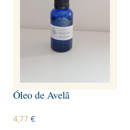
Óleo de Avelã
4,77
€