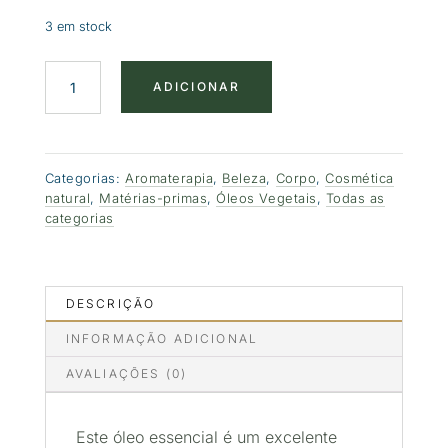
3 em stock
Quantidade
ADICIONAR
de
Óleo
de
Avelã
Categorias:
Aromaterapia
,
Beleza
,
Corpo
,
Cosmética
natural
,
Matérias-primas
,
Óleos Vegetais
,
Todas as
categorias
DESCRIÇÃO
INFORMAÇÃO ADICIONAL
AVALIAÇÕES (0)
Este óleo essencial é um excelente