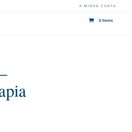
A MINHA CONTA
0 Items
 –
apia