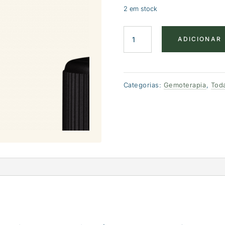
2 em stock
Quantidade
ADICIONAR
de
Figueira
-
Gemoterapia
Categorias:
Gemoterapia
,
Toda