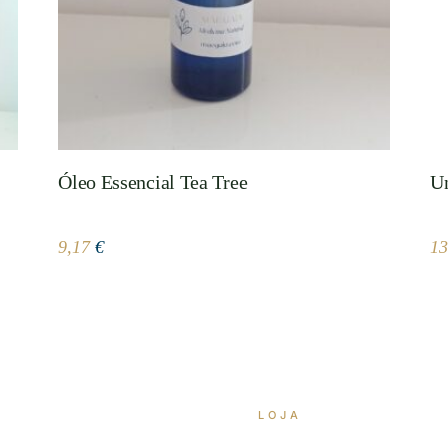
Óleo Essencial Tea Tree
Un
9,17
€
1
LOJA