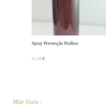
Spray Prevenção Piolhos
11,16
€
Mãe Gaia
·