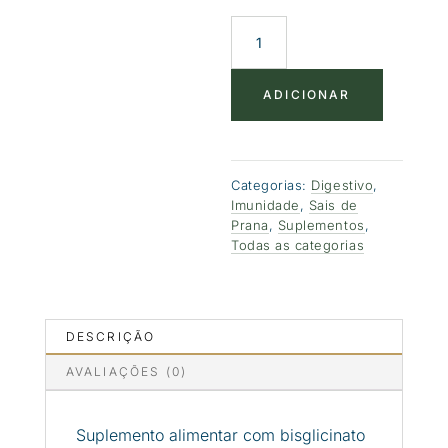
Quantidade
de
ENTHEROvital
3
ADICIONAR
mL
Categorias:
Digestivo
,
Imunidade
,
Sais de
Prana
,
Suplementos
,
Todas as categorias
DESCRIÇÃO
AVALIAÇÕES (0)
Suplemento alimentar com bisglicinato