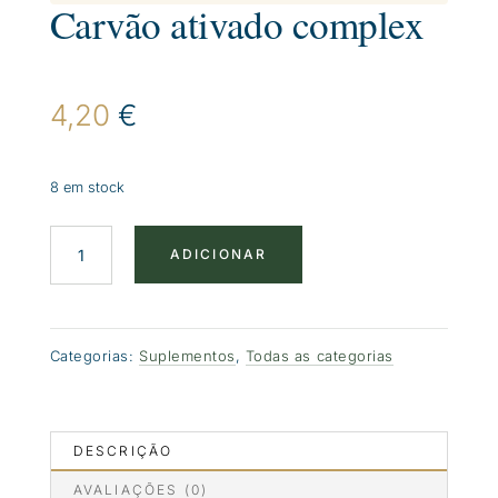
Carvão ativado complex
4,20
€
8 em stock
Quantidade
ADICIONAR
de
Carvão
ativado
complex
Categorias:
Suplementos
,
Todas as categorias
DESCRIÇÃO
AVALIAÇÕES (0)