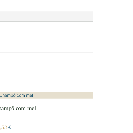
hampô com mel
5,53
€