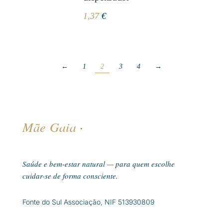
1,37
€
←
1
2
3
4
→
Mãe Gaia
·
Saúde e bem-estar natural — para quem escolhe
cuidar-se de forma consciente.
Fonte do Sul Associação, NIF 513930809