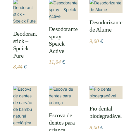
Desodorizante
Desodorante
de Alume
Deodorant
spray –
stick –
9,00
€
Speick
Speick
Active
Pure
11,04
€
8,44
€
Fio dental
Escova de
biodegradável
dentes para
8,00
€
criança