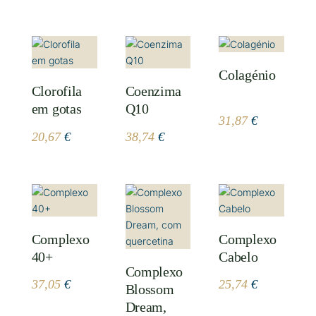
range:
range:
18,10 €
15,19 €
through
through
Colagénio
18,40 €
15,49 €
Clorofila
Coenzima
em gotas
Q10
31,87
€
20,67
€
38,74
€
Complexo
Complexo
40+
Cabelo
Complexo
37,05
€
25,74
€
Blossom
Dream,