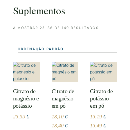
Suplementos
A MOSTRAR 25–36 DE 140 RESULTADOS
Citrato de
Citrato de
Citrato de
magnésio e
magnésio
potássio
potássio
em pó
em pó
25,35
€
18,10
€
–
15,19
€
–
Price
Price
18,40
€
15,49
€