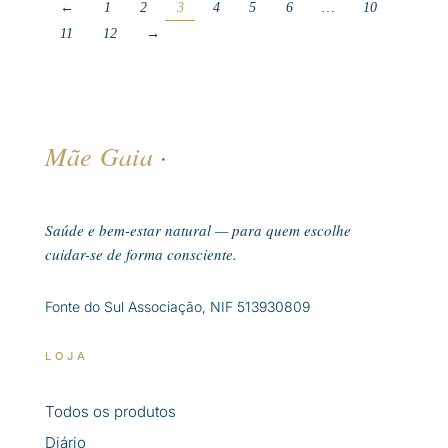
←
1
2
3
4
5
6
…
10
11
12
→
Mãe Gaia
·
Saúde e bem-estar natural — para quem escolhe
cuidar-se de forma consciente.
Fonte do Sul Associação, NIF 513930809
LOJA
Todos os produtos
Diário