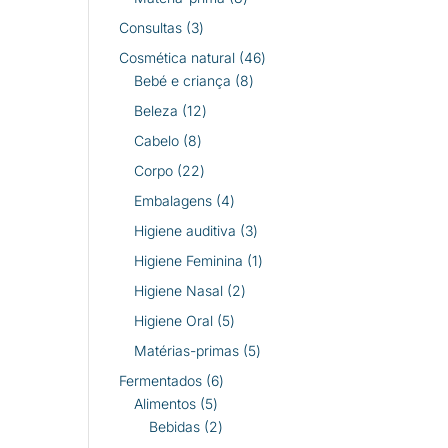
produtos
3
Consultas
3
produtos
46
Cosmética natural
46
8
produtos
Bebé e criança
8
produtos
12
Beleza
12
produtos
8
Cabelo
8
produtos
22
Corpo
22
produtos
4
Embalagens
4
produtos
3
Higiene auditiva
3
produtos
1
Higiene Feminina
1
produto
2
Higiene Nasal
2
produtos
5
Higiene Oral
5
produtos
5
Matérias-primas
5
produtos
6
Fermentados
6
5
produtos
Alimentos
5
produtos
2
Bebidas
2