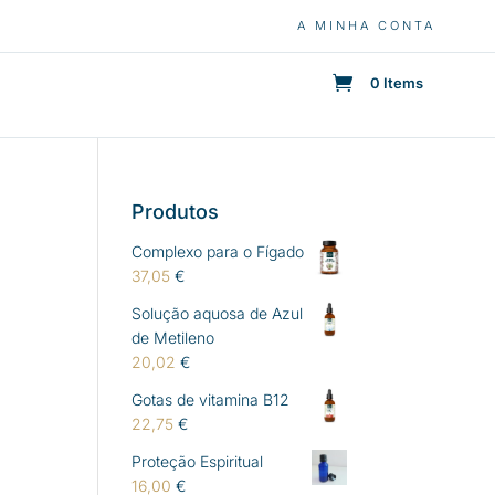
A MINHA CONTA
0 Items
Produtos
Complexo para o Fígado
37,05
€
Solução aquosa de Azul
de Metileno
20,02
€
Gotas de vitamina B12
22,75
€
Proteção Espiritual
16,00
€