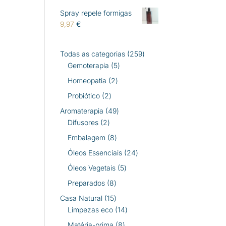
Spray repele formigas
9,97
€
259
Todas as categorias
259
5
produtos
Gemoterapia
5
produtos
2
Homeopatia
2
produtos
2
Probiótico
2
produtos
49
Aromaterapia
49
2
produtos
Difusores
2
produtos
8
Embalagem
8
produtos
24
Óleos Essenciais
24
produtos
5
Óleos Vegetais
5
produtos
8
Preparados
8
produtos
15
Casa Natural
15
produtos
14
Limpezas eco
14
produtos
8
Matéria-prima
8