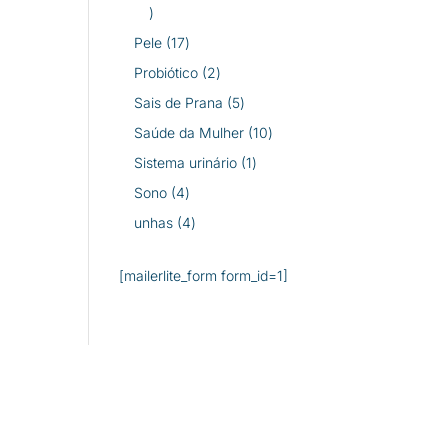
26
produtos
17
Pele
17
produtos
2
Probiótico
2
produtos
5
Sais de Prana
5
produtos
10
Saúde da Mulher
10
produtos
1
Sistema urinário
1
produto
4
Sono
4
produtos
4
unhas
4
produtos
[mailerlite_form form_id=1]