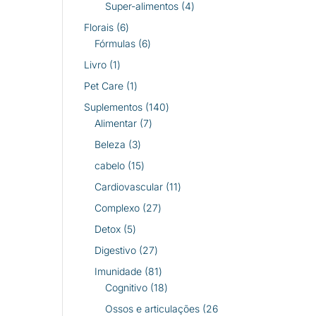
produtos
4
Super-alimentos
4
produtos
6
Florais
6
produtos
6
Fórmulas
6
produtos
1
Livro
1
produto
1
Pet Care
1
produto
140
Suplementos
140
7
produtos
Alimentar
7
produtos
3
Beleza
3
produtos
15
cabelo
15
produtos
11
Cardiovascular
11
produtos
27
Complexo
27
produtos
5
Detox
5
produtos
27
Digestivo
27
produtos
81
Imunidade
81
produtos
18
Cognitivo
18
produtos
Ossos e articulações
26