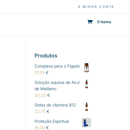
A MINHA CONTA
0 Items
Produtos
Complexo para o Fígado
37,05
€
Solução aquosa de Azul
de Metileno
20,02
€
Gotas de vitamina B12
22,75
€
Proteção Espiritual
16,00
€