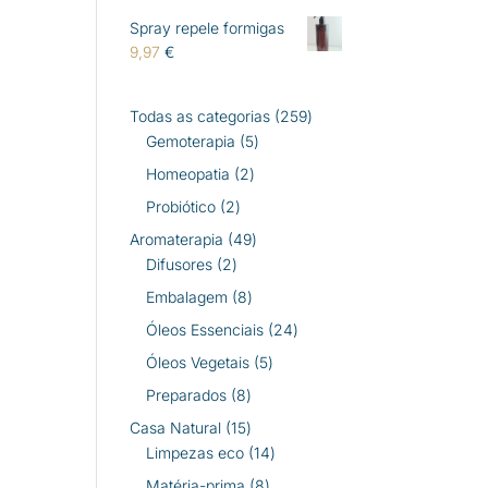
Spray repele formigas
9,97
€
259
Todas as categorias
259
5
produtos
Gemoterapia
5
produtos
2
Homeopatia
2
produtos
2
Probiótico
2
produtos
49
Aromaterapia
49
2
produtos
Difusores
2
produtos
8
Embalagem
8
produtos
24
Óleos Essenciais
24
produtos
5
Óleos Vegetais
5
produtos
8
Preparados
8
produtos
15
Casa Natural
15
produtos
14
Limpezas eco
14
produtos
8
Matéria-prima
8