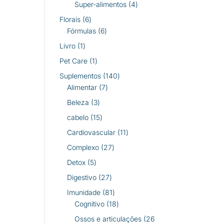
produtos
4
Super-alimentos
4
produtos
6
Florais
6
produtos
6
Fórmulas
6
produtos
1
Livro
1
produto
1
Pet Care
1
produto
140
Suplementos
140
7
produtos
Alimentar
7
produtos
3
Beleza
3
produtos
15
cabelo
15
produtos
11
Cardiovascular
11
produtos
27
Complexo
27
produtos
5
Detox
5
produtos
27
Digestivo
27
produtos
81
Imunidade
81
produtos
18
Cognitivo
18
produtos
Ossos e articulações
26