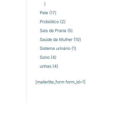
26
produtos
17
Pele
17
produtos
2
Probiótico
2
produtos
5
Sais de Prana
5
produtos
10
Saúde da Mulher
10
produtos
1
Sistema urinário
1
produto
4
Sono
4
produtos
4
unhas
4
produtos
[mailerlite_form form_id=1]