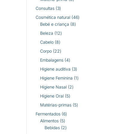
produtos
3
Consultas
3
produtos
46
Cosmética natural
46
8
produtos
Bebé e criança
8
produtos
12
Beleza
12
produtos
8
Cabelo
8
produtos
22
Corpo
22
produtos
4
Embalagens
4
produtos
3
Higiene auditiva
3
produtos
1
Higiene Feminina
1
produto
2
Higiene Nasal
2
produtos
5
Higiene Oral
5
produtos
5
Matérias-primas
5
produtos
6
Fermentados
6
5
produtos
Alimentos
5
produtos
2
Bebidas
2