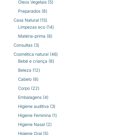
5
Óleos Vegetais
5
produtos
8
Preparados
8
produtos
15
Casa Natural
15
produtos
14
Limpezas eco
14
produtos
8
Matéria-prima
8
produtos
3
Consultas
3
produtos
46
Cosmética natural
46
8
produtos
Bebé e criança
8
produtos
12
Beleza
12
produtos
8
Cabelo
8
produtos
22
Corpo
22
produtos
4
Embalagens
4
produtos
3
Higiene auditiva
3
produtos
1
Higiene Feminina
1
produto
2
Higiene Nasal
2
produtos
5
Higiene Oral
5